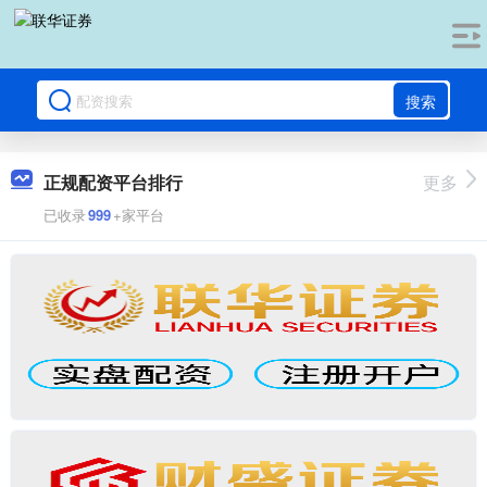
搜索
正规配资平台排行
更多
已收录
999
+家平台