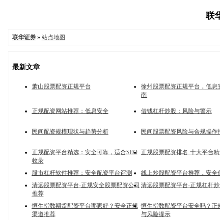
联华
联华证券
»
站点地图
最新文章
萧山股票配资正规平台
徐州股票配资正规平台，低息
南
正规配资网站推荐：低息安全
借钱杠杆炒股：风险与警示
民间配资规模现状与趋势分析
民间股票配资风险与合规操作
正规配资平台精选：安全可靠，适合SEO
正规股票配资排名·十大平台精
收录
股市杠杆软件推荐：安全配资平台评测
线上炒股配资平台推荐，安全
清远股票配资平台-正规安全股票配资公司
清远股票配资平台-正规杠杆
推荐
恒生指数期货配资平台哪家好？安全正规
恒生指数配资平台安全吗？正
渠道推荐
与风险提示