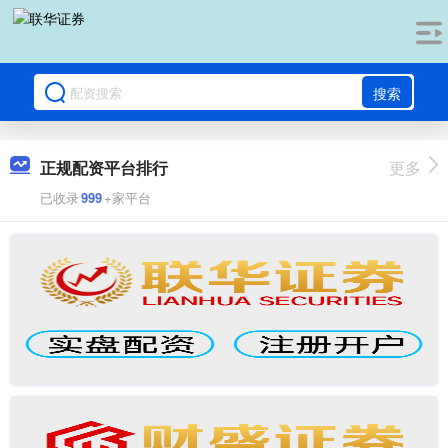
搜索
正规配资平台排行
更多
已收录
999
+家平台