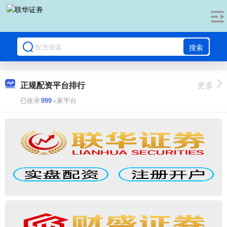
搜索
正规配资平台排行
更多
已收录
999
+家平台