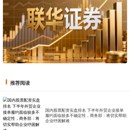
推荐阅读
国内股票配资实盘排名 下半年外贸企业接单
履约面临较多不确定性，商务部：将切实帮助
企业纾困解难