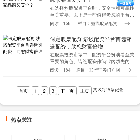
在选择炒股配资平台时，安全性和可靠性
至关重要。以下是一些值得考虑的平台：
* **资金放大：**杠杆效应放大资金，让投
阅读：158
栏目：短线股票配资
资者能够投资更多标的，分散风险。
**1.....
保定股票配资 炒股配资平台首选皆
选配资，助您财富倍增
在股票投资市场中，配资平台扮演着至关
重要的角色。皆选配资作为业内领先的炒
股配资平台，以其安全可靠、高效便捷的
阅读：184
栏目：联华证券门户网
优势，成为广大股民的首选。 * **放大收
益：**通....
共
3
页
25
条记录
首页
1
2
3
下一页
末页
热点关注