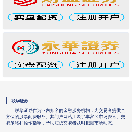
联华证券
联华证券作为业内知名的金融服务机构，为交易者提供全
方位的股票配资服务。其门户网站汇聚了丰富的市场资讯、交
易策略和操作指导，帮助短线交易者及时把握市场动态。