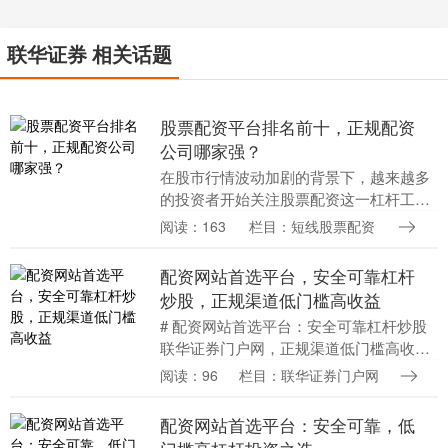
联华证券 相关话题
股票配资平台排名前十，正规配资
公司哪家强？
在股市行情波动加剧的背景下，越来越多
的投资者开始关注股票配资这一杠杆工
具。然而，面对市场上琳琅满目的配资平
阅读：163
栏目：短线股票配资
台联华证券门户网，如何选择一家正规、
安全、可靠的配资公....
配资网站首选平台，安全可靠杠杆
炒股，正规渠道低门槛高收益
# 配资网站首选平台：安全可靠杠杆炒股
联华证券门户网，正规渠道低门槛高收益
在当今快速变化的金融市场中，越来越多
阅读：96
栏目：联华证券门户网
的投资者寻求通过杠杆交易来放大收益。
然而，面对众....
配资网站首选平台：安全可靠，低