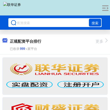
搜索
正规配资平台排行
更多
已收录
999
+家平台