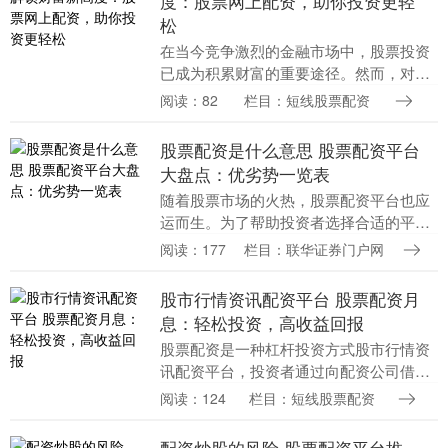
度：股票网上配资，助你投资更轻
松
在当今竞争激烈的金融市场中，股票投资
已成为积累财富的重要途径。然而，对于
资金有限的投资者来说，传统投资方式往
阅读：82
栏目：短线股票配资
往难以实现理想收益。股票网上配资应运
而生，为投资者提....
股票配资是什么意思 股票配资平台
大盘点：优劣势一览表
随着股票市场的火热，股票配资平台也应
运而生。为了帮助投资者选择合适的平
台，我们整理了一份股票配资平台大盘
阅读：177
栏目：联华证券门户网
点，列出了其优劣势： 恒信证券是国内领
先的综合性证券公司....
股市行情资讯配资平台 股票配资月
息：轻松投资，高收益回报
股票配资是一种杠杆投资方式股市行情资
讯配资平台，投资者通过向配资公司借入
资金，放大自己的投资本金，从而获得更
阅读：124
栏目：短线股票配资
高的收益。股票配资月息是指配资公司每
月向投资者收取的....
配资炒股的风险 股票配资平台推