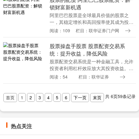
锁财富新机遇
阿里巴巴股票是全球最具价值的股票之
一，其稳定增长和高回报率使其成为投资
者青睐的对象。然而，对于资金有限的投
阅读：109
栏目：联华证券门户网
资者来说股票的配债，直接投资阿里巴巴
股票可能存在门槛。....
股票操盘手股票 股票配资交易系
统：提升收益，降低风险
股票配资交易系统是一种金融工具，允许
投资者利用杠杆效应放大其投资收益。通
过向券商借入资金股票操盘手股票，投资
阅读：54
栏目：联华证券
者可以购买更多股票，从而增加其潜在收
益。 1. 关注....
共
6
页
59
条记录
首页
1
2
3
4
5
6
下一页
末页
热点关注