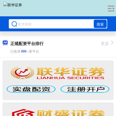
搜索
正规配资平台排行
更多
已收录
999
+家平台