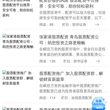
荐：安全可靠，助你轻松获利
在股票投资中，配资可以放大收益，但选
择安全可靠的配资平台至关重要。以下推
荐几个优质的股票配资平台： 1. 严格的准
阅读：88
栏目：联华证券
入标准：配资公司会对投资者进行严格的
资质审查，....
张家港股票配资 青岛股票配资公
司：助您投资之路更顺畅
在瞬息万变的股票市场中，资金往往是投
资者成功的关键因素。青岛股票配资公司
应运而生，为投资者提供资金杠杆，助力
阅读：126
栏目：联华证券
其投资之路更顺畅。 配资平台的优势在
于，它可以帮助投....
股票配资推广 加入股票配资群，解
锁财富新篇章
在瞬息万变的金融市场中股票配资推广，
股票配资已成为投资者获取更高收益的有
效途径。加入股票配资群，将为您开启财
阅读：114
栏目：短线股票配资
富新篇章。 选择一家可靠的实盘股票配资
平台至关重要。....
股票的配债 阿里巴巴股票配资：解