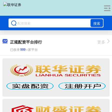
搜索
正规配资平台排行
更多
已收录
999
+家平台